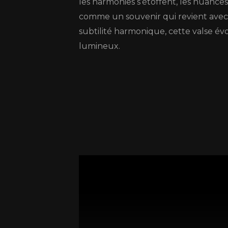
les harmonies s’étoffent, les nuances
comme un souvenir qui revient avec 
subtilité harmonique, cette valse 
lumineux.
Petite Valse - Video edit