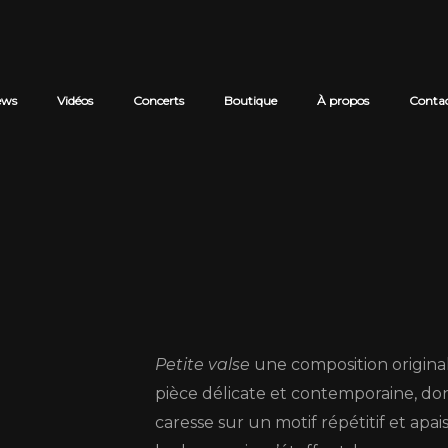
ews
Vidéos
Concerts
Boutique
À propos
Conta
Revue du pan
Petite Val
Petite valse
une composition origina
pièce délicate et contemporaine, do
caresse sur un motif répétitif et apa