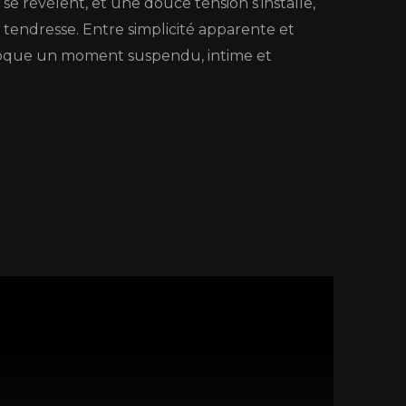
 se révèlent, et une douce tension s’installe,
tendresse. Entre simplicité apparente et
évoque un moment suspendu, intime et
Acheter la partition