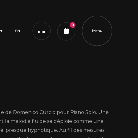
0
Menu
ct
EN
ier
se
le de Domenico Curcio pour Piano Solo. Une
nt la mélodie fluide se déploie comme une
isé, presque hypnotique. Au fil des mesures,