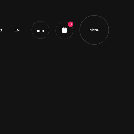
0
Menu
ct
EN
ier