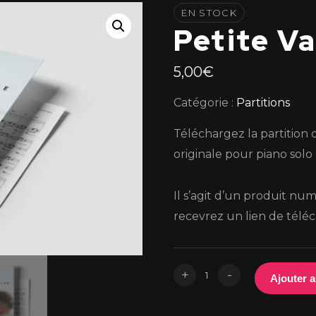
EN STOCK
Petite Va
5,00
€
Catégorie :
Partitions
Téléchargez la partition o
originale pour piano solo
Il s’agit d’un produit num
recevrez un lien de télé
quantité
+
-
Ajouter a
de
Petite