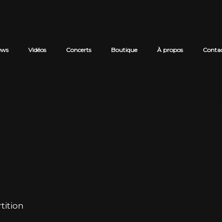
ews
Vidéos
Concerts
Boutique
À propos
Conta
Revue du pan
tition